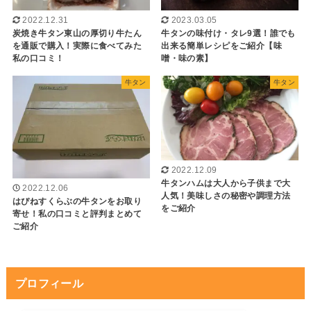
2022.12.31
2023.03.05
炭焼き牛タン東山の厚切り牛たん
牛タンの味付け・タレ9選！誰でも
を通販で購入！実際に食べてみた
出来る簡単レシピをご紹介【味
私の口コミ！
噌・味の素】
牛タン
牛タン
2022.12.09
牛タンハムは大人から子供まで大
2022.12.06
人気！美味しさの秘密や調理方法
はぴねすくらぶの牛タンをお取り
をご紹介
寄せ！私の口コミと評判まとめて
ご紹介
プロフィール