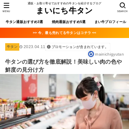
通販・お取り寄せでおすすめの牛タンを紹介するブログ
まいにち牛タン
MENU
SEARCH
牛タン通販おすすめ3選
焼肉通販おすすめ5選
まい牛プロフィール
>> 今、最も売れてる牛タンはコチラ <<
2023.04.11
牛タン
プロモーションが含まれています。
mainichigyutan
牛タンの選び方を徹底解説！美味しい肉の色や
鮮度の見分け方