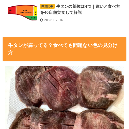
牛タンの部位は4つ｜違いと食べ方
関連記事
を40店舗実食して解説
2026.07.04
牛タンが腐ってる？食べても問題ない色の見分け
方