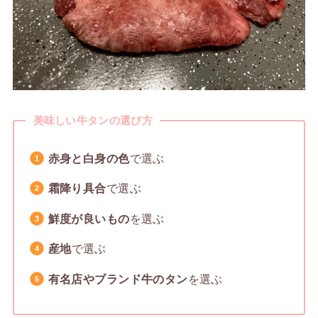
美味しい牛タンの選び方
赤身と白身の色
で選ぶ
霜降り具合
で選ぶ
鮮度が良いもの
を選ぶ
産地
で選ぶ
有名店やブランド牛のタン
を選ぶ