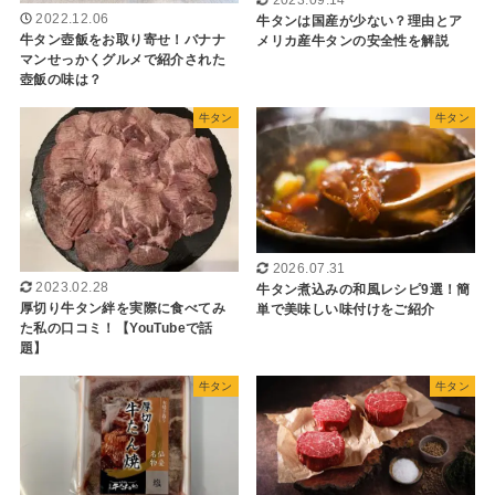
2023.09.14
2022.12.06
牛タンは国産が少ない？理由とア
牛タン壺飯をお取り寄せ！バナナ
メリカ産牛タンの安全性を解説
マンせっかくグルメで紹介された
壺飯の味は？
牛タン
牛タン
2026.07.31
2023.02.28
牛タン煮込みの和風レシピ9選！簡
厚切り牛タン絆を実際に食べてみ
単で美味しい味付けをご紹介
た私の口コミ！【YouTubeで話
題】
牛タン
牛タン