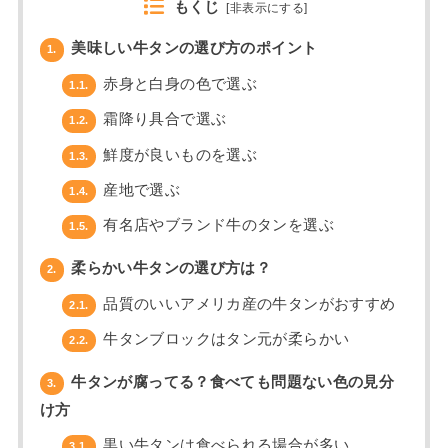
もくじ
[
非表示にする
]
美味しい牛タンの選び方のポイント
1.
赤身と白身の色で選ぶ
1.1.
霜降り具合で選ぶ
1.2.
鮮度が良いものを選ぶ
1.3.
産地で選ぶ
1.4.
有名店やブランド牛のタンを選ぶ
1.5.
柔らかい牛タンの選び方は？
2.
品質のいいアメリカ産の牛タンがおすすめ
2.1.
牛タンブロックはタン元が柔らかい
2.2.
牛タンが腐ってる？食べても問題ない色の見分
3.
け方
黒い牛タンは食べられる場合が多い
3.1.