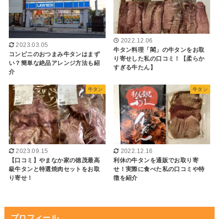
2022.12.06
2023.03.05
牛タン料理「閣」の牛タンをお取
コンビニのおつまみ牛タンはまず
り寄せした私の口コミ！【柔らか
い？簡単な絶品アレンジ方法も紹
すぎる牛たん】
介
牛タン
牛タン
2023.09.15
2022.12.16
【口コミ】やまなか家の徳茂最高
利休の牛タンを通販でお取り寄
級牛タンと特選焼肉セットをお取
せ！実際に食べた私の口コミや特
り寄せ！
徴を紹介
プロフィール