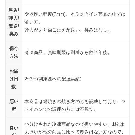
厚み/
やや厚い程度(7mm)。本ランクイン商品の中では
弾力/
薄い方。
硬さ/
弾力があり歯ごたえが良い。臭みはなし。
臭み
保存
冷凍商品。賞味期限は到着から約半年後。
方法
お届
け日
2~3日(関東圏への配達実績)
数
悪い
本商品は網焼きの焼き方のみを記載しており、フ
所
ライパンでの調理の方には不親切。
小分けされた冷凍商品なので扱いやすい。1枚は
良い
大きいが他の商品に比べて厚みはない方なので、