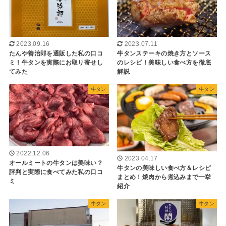
2023.09.16
2023.07.11
たんや善治郎を通販した私の口コ
牛タンステーキの焼き方とソース
ミ！牛タンを実際にお取り寄せし
のレシピ！美味しい食べ方を徹底
てみた
解説
牛タン
牛タン
2022.12.06
2023.04.17
オールミートの牛タンは美味い？
牛タンの美味しい食べ方＆レシピ
評判と実際に食べてみた私の口コ
まとめ！焼肉から煮込みまで一挙
ミ
紹介
牛タン
牛タン