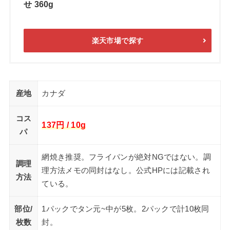
せ 360g
楽天市場で探す
産地
カナダ
コス
137円 / 10g
パ
網焼き推奨。フライパンが絶対NGではない。調
調理
理方法メモの同封はなし。公式HPには記載され
方法
ている。
部位/
1パックでタン元~中が5枚。2パックで計10枚同
枚数
封。