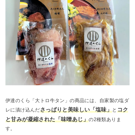
伊達のくら「大トロ牛タン」の商品には、自家製の塩ダ
さっぱりと美味しい「塩味」
コク
レに漬け込んだ
と
と甘みが凝縮された「味噌あじ」
の2種類ありま
す。