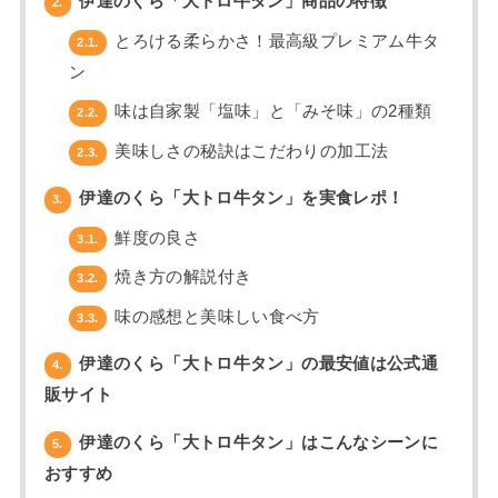
伊達のくら「大トロ牛タン」商品の特徴
2.
とろける柔らかさ！最高級プレミアム牛タ
2.1.
ン
味は自家製「塩味」と「みそ味」の2種類
2.2.
美味しさの秘訣はこだわりの加工法
2.3.
伊達のくら「大トロ牛タン」を実食レポ！
3.
鮮度の良さ
3.1.
焼き方の解説付き
3.2.
味の感想と美味しい食べ方
3.3.
伊達のくら「大トロ牛タン」の最安値は公式通
4.
販サイト
伊達のくら「大トロ牛タン」はこんなシーンに
5.
おすすめ