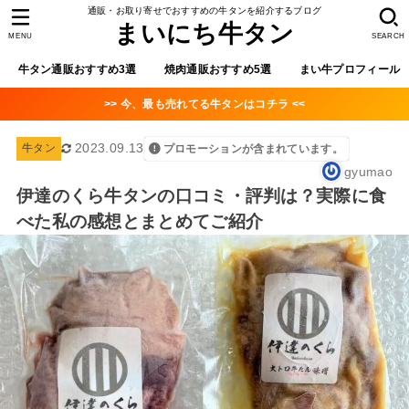
通販・お取り寄せでおすすめの牛タンを紹介するブログ
まいにち牛タン
MENU
SEARCH
牛タン通販おすすめ3選
焼肉通販おすすめ5選
まい牛プロフィール
>> 今、最も売れてる牛タンはコチラ <<
2023.09.13
牛タン
プロモーションが含まれています。
gyumao
伊達のくら牛タンの口コミ・評判は？実際に食
べた私の感想とまとめてご紹介