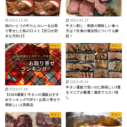
2022.12.06
2023.02.15
肉のいとうの牛たんカレーをお取
牛タン刺し・刺身の美味しい食べ
り寄せした私の口コミ【甘口が好
方は？生食の違法性についても解
きな方向け】
説！
牛タン
牛タン
2023.09.14
牛タン通販で安いのに美味しい3選
2026.07.08
をマニアが厳選！激安でコスパ良
【2026最新】牛タンの通販おすす
し
めランキングTOP3！お取り寄せで
美味しい人気商品
牛タン
牛タン