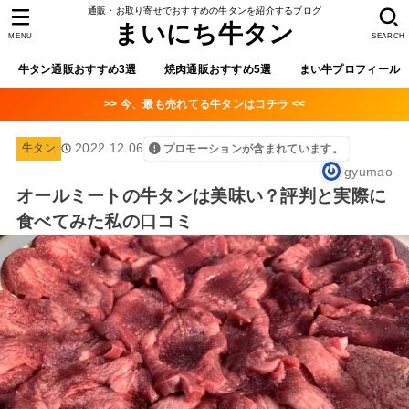
通販・お取り寄せでおすすめの牛タンを紹介するブログ
まいにち牛タン
MENU
SEARCH
牛タン通販おすすめ3選
焼肉通販おすすめ5選
まい牛プロフィール
>> 今、最も売れてる牛タンはコチラ <<
2022.12.06
牛タン
プロモーションが含まれています。
gyumao
オールミートの牛タンは美味い？評判と実際に
食べてみた私の口コミ