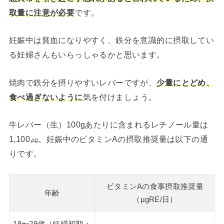
取量に注意が必要
です。
妊娠中は貧血になりやすく、鉄分を意識的に摂取してい
る妊婦さんもいらっしゃるかと思います。
焼肉で鉄分を摂りやすいレバーですが、
少量にとどめ、
食べ過ぎないように
気を付けましょう。
牛レバー（生）100gあたりに含まれるレチノール量は
1,100㎍。妊娠中のビタミンAの摂取推奨量は以下の通
りです。
ビタミンAの食事摂取推奨量
年齢
（µgRE/日）