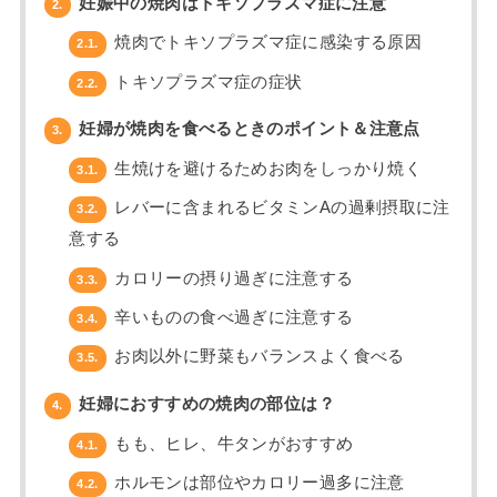
妊娠中の焼肉はトキソプラズマ症に注意
2.
焼肉でトキソプラズマ症に感染する原因
2.1.
トキソプラズマ症の症状
2.2.
妊婦が焼肉を食べるときのポイント＆注意点
3.
生焼けを避けるためお肉をしっかり焼く
3.1.
レバーに含まれるビタミンAの過剰摂取に注
3.2.
意する
カロリーの摂り過ぎに注意する
3.3.
辛いものの食べ過ぎに注意する
3.4.
お肉以外に野菜もバランスよく食べる
3.5.
妊婦におすすめの焼肉の部位は？
4.
もも、ヒレ、牛タンがおすすめ
4.1.
ホルモンは部位やカロリー過多に注意
4.2.