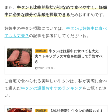
また、
牛タンも比較的脂肪が少なめで食べやすく、妊娠
中に必要な鉄分や葉酸を摂取できる
ためおすすめです。
妊娠中の牛タン摂取については、
牛タンは妊娠中に食べ
ても大丈夫？
の記事を参考にしてくださいね。
牛タンは妊娠中に食べても大丈
関連記事
夫？トキソプラズマ症を把握して予防すべ
き
2023.03.05
ご自宅で食べられる美味しい牛タンは、私が実際に食べ
て選んだ
牛タンの通販おすすめランキング
をご覧くださ
い。
【2026最新】牛タンの通販おすす
関連記事