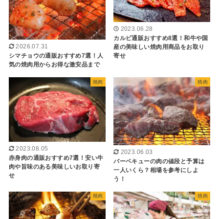
2023.06.28
カルビ通販おすすめ8選！和牛や国
産の美味しい焼肉用商品をお取り
2026.07.31
寄せ
シマチョウの通販おすすめ7選！人
気の焼肉用からお得な激安品まで
焼肉
焼肉
2023.08.05
2023.06.03
赤身肉の通販おすすめ7選！安い牛
バーベキューの肉の値段と予算は
肉や旨味のある美味しいお取り寄
一人いくら？相場を参考にしよ
せ
う！
焼肉
焼肉